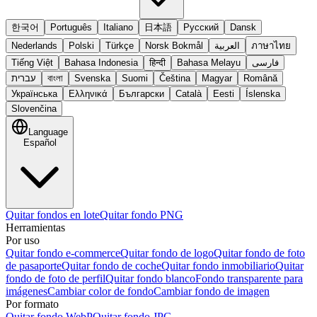
한국어
Português
Italiano
日本語
Русский
Dansk
Nederlands
Polski
Türkçe
Norsk Bokmål
العربية
ภาษาไทย
Tiếng Việt
Bahasa Indonesia
हिन्दी
Bahasa Melayu
فارسی
עברית
বাংলা
Svenska
Suomi
Čeština
Magyar
Română
Українська
Ελληνικά
Български
Català
Eesti
Íslenska
Slovenčina
Language
Español
Quitar fondos en lote
Quitar fondo PNG
Herramientas
Por uso
Quitar fondo e-commerce
Quitar fondo de logo
Quitar fondo de foto
de pasaporte
Quitar fondo de coche
Quitar fondo inmobiliario
Quitar
fondo de foto de perfil
Quitar fondo blanco
Fondo transparente para
imágenes
Cambiar color de fondo
Cambiar fondo de imagen
Por formato
Quitar fondo WebP
Quitar fondo JPG