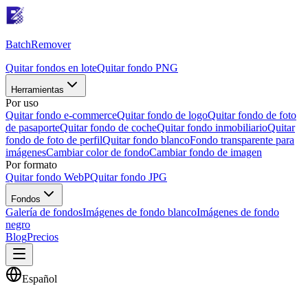
Batch
Remover
Quitar fondos en lote
Quitar fondo PNG
Herramientas
Por uso
Quitar fondo e-commerce
Quitar fondo de logo
Quitar fondo de foto
de pasaporte
Quitar fondo de coche
Quitar fondo inmobiliario
Quitar
fondo de foto de perfil
Quitar fondo blanco
Fondo transparente para
imágenes
Cambiar color de fondo
Cambiar fondo de imagen
Por formato
Quitar fondo WebP
Quitar fondo JPG
Fondos
Galería de fondos
Imágenes de fondo blanco
Imágenes de fondo
negro
Blog
Precios
Español