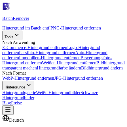
Batch
Remover
Hintergrund im Batch entf.
PNG-Hintergrund entfernen
Tools
Nach Anwendung
E-Commerce-Hintergrund entfernen
Logo-Hintergrund
entfernen
Passfoto-Hintergrund entfernen
Auto-Hintergrund
entfernen
Immobilien-Hintergrund entfernen
Bewerbungsfoto-
Hintergrund entfernen
Weißen Hintergrund entfernen
Bildhintergrund
transparent machen
Hintergrundfarbe ändern
Bildhintergrund ändern
Nach Format
WebP-Hintergrund entfernen
JPG-Hintergrund entfernen
Hintergründe
Hintergrundgalerie
Weiße Hintergrundbilder
Schwarze
Hintergrundbilder
Blog
Preise
Deutsch