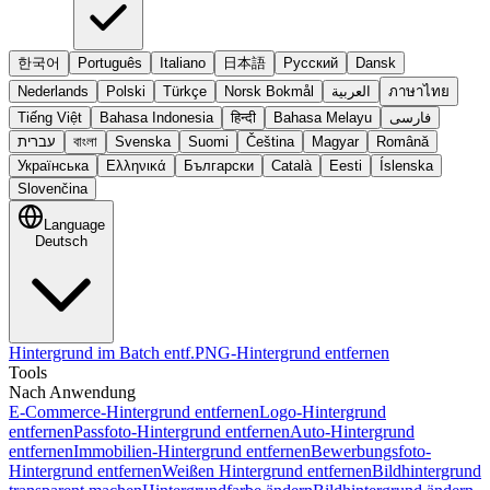
한국어
Português
Italiano
日本語
Русский
Dansk
Nederlands
Polski
Türkçe
Norsk Bokmål
العربية
ภาษาไทย
Tiếng Việt
Bahasa Indonesia
हिन्दी
Bahasa Melayu
فارسی
עברית
বাংলা
Svenska
Suomi
Čeština
Magyar
Română
Українська
Ελληνικά
Български
Català
Eesti
Íslenska
Slovenčina
Language
Deutsch
Hintergrund im Batch entf.
PNG-Hintergrund entfernen
Tools
Nach Anwendung
E-Commerce-Hintergrund entfernen
Logo-Hintergrund
entfernen
Passfoto-Hintergrund entfernen
Auto-Hintergrund
entfernen
Immobilien-Hintergrund entfernen
Bewerbungsfoto-
Hintergrund entfernen
Weißen Hintergrund entfernen
Bildhintergrund