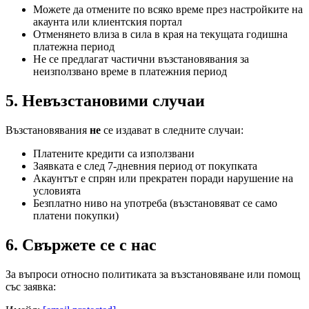
Можете да отмените по всяко време през настройките на
акаунта или клиентския портал
Отменянето влиза в сила в края на текущата годишна
платежна период
Не се предлагат частични възстановявания за
неизползвано време в платежния период
5. Невъзстановими случаи
Възстановявания
не
се издават в следните случаи:
Платените кредити са използвани
Заявката е след 7-дневния период от покупката
Акаунтът е спрян или прекратен поради нарушение на
условията
Безплатно ниво на употреба (възстановяват се само
платени покупки)
6. Свържете се с нас
За въпроси относно политиката за възстановяване или помощ
със заявка: