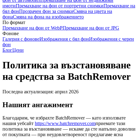
фон от автомобил
Премахване на фон от недвижими
имоти
Премахване на фон от портретни снимки
Премахване на
бял фон
Прозрачен фон за снимки
Смяна на цвета на
фона
Смяна на фона на изображението
По формат
Премахване на фон от WebP
Премахване на фон от JPG
Фонове
Галерия с фонове
Изображения с бял фон
Изображения с черен
фон
Блог
Цени
Политика за възстановяване
на средства за BatchRemover
Последна актуализация: април 2026
Нашият ангажимент
Благодарим, че избрахте BatchRemover — като използвате
нашия уебсайт
https://www.batchremover.com
приемате тази
политика за възстановяване — искаме да сте напълно доволни
от покупката — при неудовлетвореност предлагаме ясна