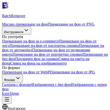
Batch
Remover
Масово премахване на фон
Премахване на фон от PNG
Инструменти
По употреба
Премахване на фон за e-commerce
Премахване на фон от
лого
Премахване на фон от паспортна снимка
Премахване на
фон от автомобил
Премахване на фон от недвижими
имоти
Премахване на фон от портретни снимки
Премахване на
бял фон
Прозрачен фон за снимки
Смяна на цвета на
фона
Смяна на фона на изображението
По формат
Премахване на фон от WebP
Премахване на фон от JPG
Фонове
Галерия с фонове
Изображения с бял фон
Изображения с черен
фон
Блог
Цени
Български