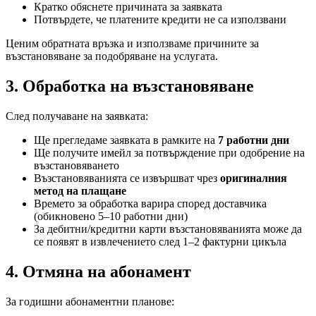
Кратко обяснете причината за заявката
Потвърдете, че платените кредити не са използвани
Ценим обратната връзка и използваме причините за
възстановяване за подобряване на услугата.
3. Обработка на възстановяване
След получаване на заявката:
Ще прегледаме заявката в рамките на
7 работни дни
Ще получите имейл за потвърждение при одобрение на
възстановяването
Възстановяванията се извършват чрез
оригиналния
метод на плащане
Времето за обработка варира според доставчика
(обикновено 5–10 работни дни)
За дебитни/кредитни карти възстановяванията може да
се появят в извлечението след 1–2 фактурни цикъла
4. Отмяна на абонамент
За годишни абонаментни планове: