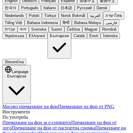
English
Deutsch
Français
Español
简体中文
繁體中文
한국어
Português
Italiano
日本語
Русский
Dansk
Nederlands
Polski
Türkçe
Norsk Bokmål
العربية
ภาษาไทย
Tiếng Việt
Bahasa Indonesia
हिन्दी
Bahasa Melayu
فارسی
עברית
বাংলা
Svenska
Suomi
Čeština
Magyar
Română
Українська
Ελληνικά
Български
Català
Eesti
Íslenska
Slovenčina
Language
Български
Масово премахване на фон
Премахване на фон от PNG
Инструменти
По употреба
Премахване на фон за e-commerce
Премахване на фон от
лого
Премахване на фон от паспортна снимка
Премахване на